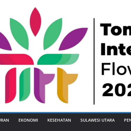
URAN
EKONOMI
KESEHATAN
SULAWESI UTARA
PE