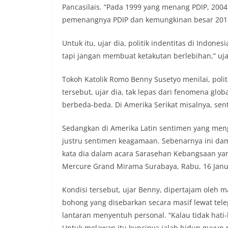
Pancasilais. “Pada 1999 yang menang PDIP, 20
pemenangnya PDIP dan kemungkinan besar 2019 in
Untuk itu, ujar dia, politik indentitas di Indones
tapi jangan membuat ketakutan berlebihan,” uja
Tokoh Katolik Romo Benny Susetyo menilai, polit
tersebut, ujar dia, tak lepas dari fenomena glo
berbeda-beda. Di Amerika Serikat misalnya, sen
Sedangkan di Amerika Latin sentimen yang meng
justru sentimen keagamaan. Sebenarnya ini dam
kata dia dalam acara Sarasehan Kebangsaan ya
Mercure Grand Mirama Surabaya, Rabu, 16 Janu
Kondisi tersebut, ujar Benny, dipertajam oleh m
bohong yang disebarkan secara masif lewat t
lantaran menyentuh personal. “Kalau tidak hati
Untuk melawan itu kuncinya ialah hidup guyup ruk