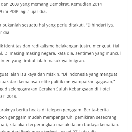
04 dan 2009 yang memang Demokrat. Kemudian 2014
i PDIP lagi,” ujar dia.
ia bukanlah sesuatu hal yang perlu ditakuti. “Dihindari iya,
r dia.
ik identitas dan radikalisme belakangan justru menguat. Hal
bal. Di masing-masing negara, kata dia, sentimen yang muncul
timen yang timbul ialah masuknya imigran.
uat ialah isu kaya dan miskin. “Di Indonesia yang menguat
pak dari kemalasan elite politik menyampaikan gagasan,”
ng diselenggarakan Gerakan Suluh Kebangsaan di Hotel
ari 2019.
araknya berita hoaks di telepon genggam. Berita-berita
elepon genggam mudah mempengaruhi pemikiran seseorang
-hati, kita akan terperangkap masuk dalam budaya kematian.
un dari lingkungan terkecil, yakni RT,” ujar dia.