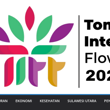
URAN
EKONOMI
KESEHATAN
SULAWESI UTARA
PE