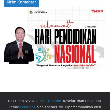
Hak Cipta © 2026
Jurnal123.com
. Keseluruhan Hak Cipta.
Tema:
ColorMag
oleh ThemeGrill. Dipersembahkan oleh