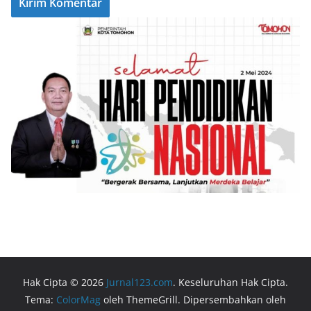
Hak Cipta © 2026
Jurnal123.com
. Keseluruhan Hak Cipta.
Tema:
ColorMag
oleh ThemeGrill. Dipersembahkan oleh