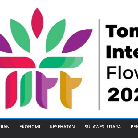
URAN
EKONOMI
KESEHATAN
SULAWESI UTARA
PE