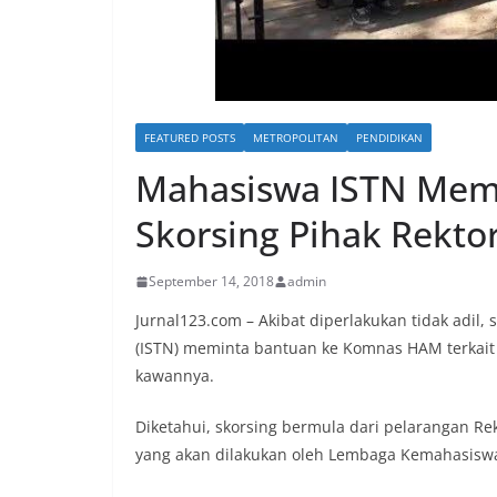
FEATURED POSTS
METROPOLITAN
PENDIDIKAN
Mahasiswa ISTN Mem
Skorsing Pihak Rekto
September 14, 2018
admin
Jurnal123.com – Akibat diperlakukan tidak adil,
(ISTN) meminta bantuan ke Komnas HAM terkait 
kawannya.
Diketahui, skorsing bermula dari pelarangan R
yang akan dilakukan oleh Lembaga Kemahasisw