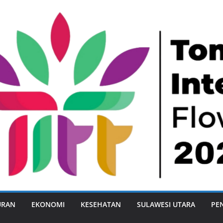
URAN
EKONOMI
KESEHATAN
SULAWESI UTARA
PE