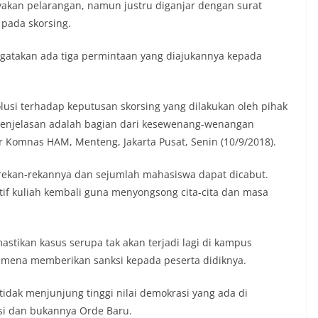
kan pelarangan, namun justru diganjar dengan surat
 pada skorsing.
gatakan ada tiga permintaan yang diajukannya kepada
si terhadap keputusan skorsing yang dilakukan oleh pihak
 penjelasan adalah bagian dari kesewenang-wenangan
or Komnas HAM, Menteng, Jakarta Pusat, Senin (10/9/2018).
 rekan-rekannya dan sejumlah mahasiswa dapat dicabut.
ktif kuliah kembali guna menyongsong cita-cita dan masa
stikan kasus serupa tak akan terjadi lagi di kampus
ena memberikan sanksi kepada peserta didiknya.
tidak menjunjung tinggi nilai demokrasi yang ada di
asi dan bukannya Orde Baru.