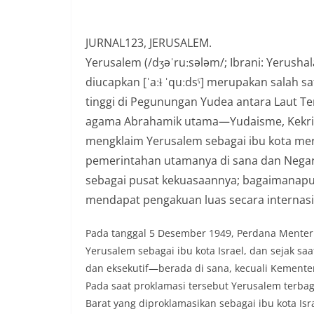
JURNAL123, JERUSALEM.
Yerusalem (/dʒəˈruːsələm/; Ibrani: Yerushaláyim diuc
diucapkan [ˈaːɫ ˈquːdsˤ] merupakan salah sa
tinggi di Pegunungan Yudea antara Laut Ten
agama Abrahamik utama—Yudaisme, Kekriste
mengklaim Yerusalem sebagai ibu kota me
pemerintahan utamanya di sana dan Negar
sebagai pusat kekuasaannya; bagaimanapun
mendapat pengakuan luas secara internasi
Pada tanggal 5 Desember 1949, Perdana Menter
Yerusalem sebagai ibu kota Israel, dan sejak saa
dan eksekutif—berada di sana, kecuali Kementer
Pada saat proklamasi tersebut Yerusalem terbag
Barat yang diproklamasikan sebagai ibu kota Isra