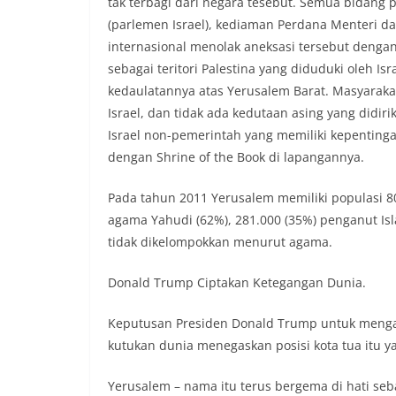
tak terbagi dari negara tesebut. Semua bidang 
(parlemen Israel), kediaman Perdana Menteri d
internasional menolak aneksasi tersebut deng
sebagai teritori Palestina yang diduduki oleh Isr
kedaulatannya atas Yerusalem Barat. Masyarakat
Israel, dan tidak ada kedutaan asing yang didir
Israel non-pemerintah yang memiliki kepentinga
dengan Shrine of the Book di lapangannya.
Pada tahun 2011 Yerusalem memiliki populasi 80
agama Yahudi (62%), 281.000 (35%) penganut Isla
tidak dikelompokkan menurut agama.
Donald Trump Ciptakan Ketegangan Dunia.
Keputusan Presiden Donald Trump untuk mengak
kutukan dunia menegaskan posisi kota tua itu ya
Yerusalem – nama itu terus bergema di hati se