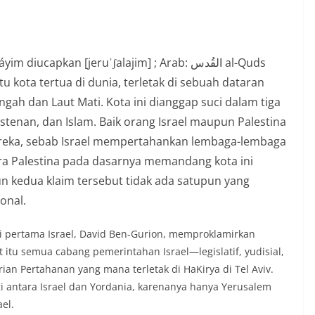
apkan [jeruˈʃalajim] ; Arab: القُدس‎ al-Quds
tu kota tertua di dunia, terletak di sebuah dataran
gah dan Laut Mati. Kota ini dianggap suci dalam tiga
nan, dan Islam. Baik orang Israel maupun Palestina
reka, sebab Israel mempertahankan lembaga-lembaga
a Palestina pada dasarnya memandang kota ini
 kedua klaim tersebut tidak ada satupun yang
onal.
i pertama Israel, David Ben-Gurion, memproklamirkan
t itu semua cabang pemerintahan Israel—legislatif, yudisial,
ian Pertahanan yang mana terletak di HaKirya di Tel Aviv.
i antara Israel dan Yordania, karenanya hanya Yerusalem
el.