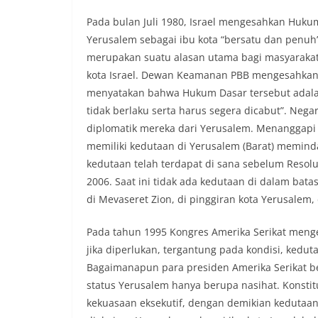
Pada bulan Juli 1980, Israel mengesahkan Huk
Yerusalem sebagai ibu kota “bersatu dan penuh” 
merupakan suatu alasan utama bagi masyarakat 
kota Israel. Dewan Keamanan PBB mengesahkan 
menyatakan bahwa Hukum Dasar tersebut adalah
tidak berlaku serta harus segera dicabut”. Neg
diplomatik mereka dari Yerusalem. Menanggapi 
memiliki kedutaan di Yerusalem (Barat) memind
kedutaan telah terdapat di sana sebelum Resolu
2006. Saat ini tidak ada kedutaan di dalam bat
di Mevaseret Zion, di pinggiran kota Yerusalem, 
Pada tahun 1995 Kongres Amerika Serikat men
jika diperlukan, tergantung pada kondisi, kedut
Bagaimanapun para presiden Amerika Serikat b
status Yerusalem hanya berupa nasihat. Konsti
kekuasaan eksekutif, dengan demikian kedutaan A