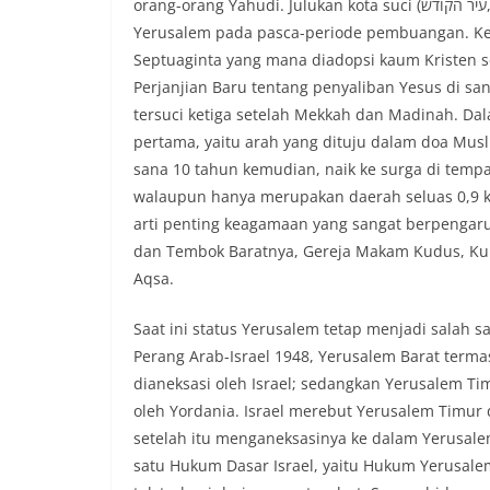
orang-orang Yahudi. Julukan kota suci (עיר הקודש, ditransliterasikan ‘ir haqodesh) mungkin disematkan ke
Yerusalem pada pasca-periode pembuangan. Kes
Septuaginta yang mana diadopsi kaum Kristen se
Perjanjian Baru tentang penyaliban Yesus di s
tersuci ketiga setelah Mekkah dan Madinah. Dal
pertama, yaitu arah yang dituju dalam doa Mu
sana 10 tahun kemudian, naik ke surga di tempat
walaupun hanya merupakan daerah seluas 0,9 ki
arti penting keagamaan yang sangat berpengaruh
dan Tembok Baratnya, Gereja Makam Kudus, Ku
Aqsa.
Saat ini status Yerusalem tetap menjadi salah sa
Perang Arab-Israel 1948, Yerusalem Barat term
dianeksasi oleh Israel; sedangkan Yerusalem T
oleh Yordania. Israel merebut Yerusalem Timur
setelah itu menganeksasinya ke dalam Yerusale
satu Hukum Dasar Israel, yaitu Hukum Yerusale