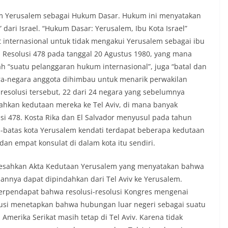
um Yerusalem sebagai Hukum Dasar. Hukum ini menyatakan
dari Israel. “Hukum Dasar: Yerusalem, Ibu Kota Israel”
internasional untuk tidak mengakui Yerusalem sebagai ibu
Resolusi 478 pada tanggal 20 Agustus 1980, yang mana
 “suatu pelanggaran hukum internasional”, juga “batal dan
ara-negara anggota dihimbau untuk menarik perwakilan
resolusi tersebut, 22 dari 24 negara yang sebelumnya
ahkan kedutaan mereka ke Tel Aviv, di mana banyak
si 478. Kosta Rika dan El Salvador menyusul pada tahun
as-batas kota Yerusalem kendati terdapat beberapa kedutaan
dan empat konsulat di dalam kota itu sendiri.
gesahkan Akta Kedutaan Yerusalem yang menyatakan bahwa
aannya dapat dipindahkan dari Tel Aviv ke Yerusalem.
erpendapat bahwa resolusi-resolusi Kongres mengenai
tusi menetapkan bahwa hubungan luar negeri sebagai suatu
merika Serikat masih tetap di Tel Aviv. Karena tidak