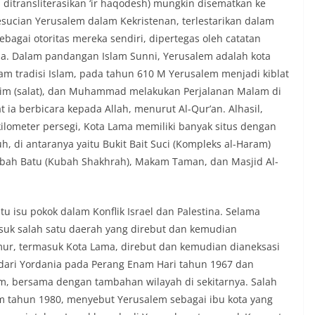
ucian Yerusalem dalam Kekristenan, terlestarikan dalam
bagai otoritas mereka sendiri, dipertegas oleh catatan
ana. Dalam pandangan Islam Sunni, Yerusalem adalah kota
am tradisi Islam, pada tahun 610 M Yerusalem menjadi kiblat
slim (salat), dan Muhammad melakukan Perjalanan Malam di
 ia berbicara kepada Allah, menurut Al-Qur’an. Alhasil,
lometer persegi, Kota Lama memiliki banyak situs dengan
, di antaranya yaitu Bukit Bait Suci (Kompleks al-Haram)
bah Batu (Kubah Shakhrah), Makam Taman, dan Masjid Al-
tu isu pokok dalam Konflik Israel dan Palestina. Selama
asuk salah satu daerah yang direbut dan kemudian
imur, termasuk Kota Lama, direbut dan kemudian dianeksasi
 dari Yordania pada Perang Enam Hari tahun 1967 dan
m, bersama dengan tambahan wilayah di sekitarnya. Salah
m tahun 1980, menyebut Yerusalem sebagai ibu kota yang