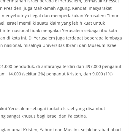
pemerintahan Israel berada di Yerusalem, termasuk Knesset
an Presiden, juga Mahkamah Agung. Kendati masyarakat
an menyebutnya ilegal dan memperlakukan Yerusalem Timur
ael, Israel memiliki suatu klaim yang lebih kuat untuk
 internasional tidak mengakui Yerusalem sebagai ibu kota
ikan di kota ini. Di Yerusalem juga terdapat beberapa lembaga
n nasional, misalnya Universitas Ibrani dan Museum Israel
1.000 penduduk, di antaranya terdiri dari 497.000 penganut
m, 14.000 (sekitar 2%) penganut Kristen, dan 9.000 (1%)
ui Yerusalem sebagai ibukota Israel yang disambut
ng sangat khusus bagi Israel dan Palestina.
bagian umat Kristen, Yahudi dan Muslim, sejak berabad-abad