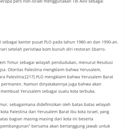
eberapa pers non-Israel menggunakan Tel Aviv sebagai
i sebagai kantor pusat PLO pada tahun 1980-an dan 1990-an.
hari setelah peristiwa bom bunuh diri restoran Sbarro.
lem Timur sebagai wilayah pendudukan, menurut Resolusi
a. Otoritas Palestina mengklaim bahwa Yerusalem,
gara Palestina;[217] PLO mengklaim bahwa Yerusalem Barat
tus permanen. Namun dinyatakannya juga bahwa akan
ti membuat Yerusalem sebagai suatu kota terbuka.
mur, sebagaimana didefinisikan oleh batas-batas wilayah
ota Palestina dan Yerusalem Barat ibu kota Israel, yang
tas bagian masing-masing dari kota ini beserta
n pembangunan” bersama akan bertanggung jawab untuk