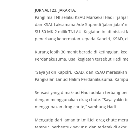
JURNAL123, JAKARTA.
Panglima TNI selaku KSAU Marsekal Hadi Tjahjan
dan KSAL Laksamana Ade Supandi ‘jalan-jalan’ 
SU-30 MK 2 milik TNI AU. Kegiatan ini diinisias
penerbang kehormatan kepada Kapolri, KSAD, d
Kurang lebih 30 menit berada di ketinggian, k
Perdanakusuma. Usai kegiatan tersebut Hadi me
“Saya yakin Kapolri, KSAD, dan KSAU merasakan
Pangkalan Lanud Halim Perdanakusuma, Kampung
Sensasi yang dimaksud Hadi adalah terbang b
dengan menggunakan drag chute. “Saya yakin be
menggunakan drag chute,” sambung Hadi.
Mengutip dari laman tni.mil.id, drag chute me
tempur, berbentuk payung, dan terletak di eko