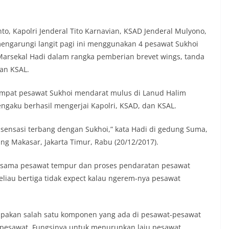
to, Kapolri Jenderal Tito Karnavian, KSAD Jenderal Mulyono,
mengarungi langit pagi ini menggunakan 4 pesawat Sukhoi
i Marsekal Hadi dalam rangka pemberian brevet wings, tanda
an KSAL.
eempat pesawat Sukhoi mendarat mulus di Lanud Halim
ngaku berhasil mengerjai Kapolri, KSAD, dan KSAL.
 sensasi terbang dengan Sukhoi,” kata Hadi di gedung Suma,
 Makasar, Jakarta Timur, Rabu (20/12/2017).
ersama pesawat tempur dan proses pendaratan pesawat
liau bertiga tidak expect kalau ngerem-nya pesawat
rupakan salah satu komponen yang ada di pesawat-pesawat
r pesawat. Fungsinya untuk menurunkan laju pesawat