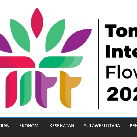
URAN
EKONOMI
KESEHATAN
SULAWESI UTARA
PE