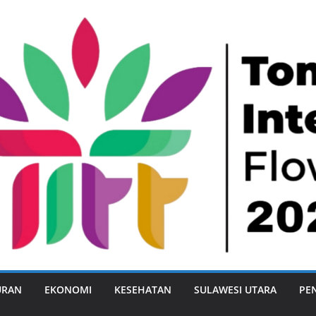
URAN
EKONOMI
KESEHATAN
SULAWESI UTARA
PE