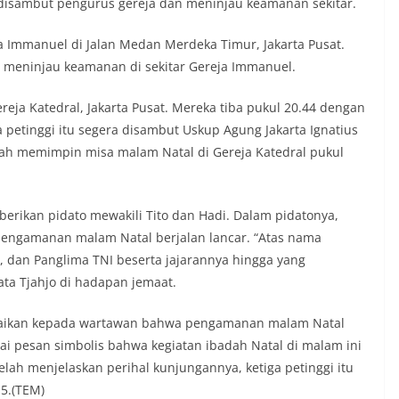
a disambut pengurus gereja dan meninjau keamanan sekitar.
a Immanuel di Jalan Medan Merdeka Timur, Jakarta Pusat.
 meninjau keamanan di sekitar Gereja Immanuel.
reja Katedral, Jakarta Pusat. Mereka tiba pukul 20.44 dengan
a petinggi itu segera disambut Uskup Agung Jakarta Ignatius
ah memimpin misa malam Natal di Gereja Katedral pukul
berikan pidato mewakili Tito dan Hadi. Dalam pidatonya,
engamanan malam Natal berjalan lancar. “Atas nama
, dan Panglima TNI beserta jajarannya hingga yang
ta Tjahjo di hadapan jemaat.
mpaikan kepada wartawan bahwa pengamanan malam Natal
ai pesan simbolis bahwa kegiatan ibadah Natal di malam ini
telah menjelaskan perihal kunjungannya, ketiga petinggi itu
15.(TEM)