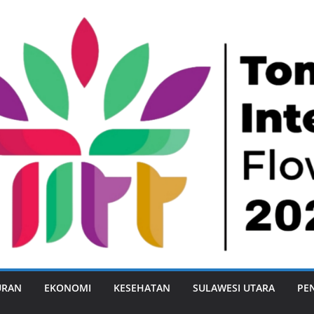
URAN
EKONOMI
KESEHATAN
SULAWESI UTARA
PE