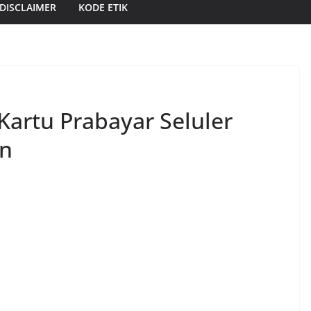
DISCLAIMER
KODE ETIK
Kartu Prabayar Seluler
an