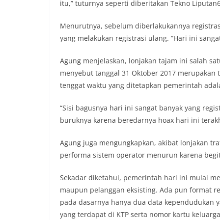
itu,” tuturnya seperti diberitakan Tekno Liputan
Menurutnya, sebelum diberlakukannya registrasi 
yang melakukan registrasi ulang. “Hari ini sanga
Agung menjelaskan, lonjakan tajam ini salah s
menyebut tanggal 31 Oktober 2017 merupakan te
tenggat waktu yang ditetapkan pemerintah adal
“Sisi bagusnya hari ini sangat banyak yang regi
buruknya karena beredarnya hoax hari ini terakhi
Agung juga mengungkapkan, akibat lonjakan traf
performa sistem operator menurun karena begi
Sekadar diketahui, pemerintah hari ini mulai m
maupun pelanggan eksisting. Ada pun format re
pada dasarnya hanya dua data kependudukan y
yang terdapat di KTP serta nomor kartu keluarga 