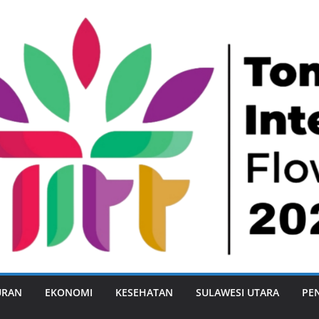
URAN
EKONOMI
KESEHATAN
SULAWESI UTARA
PE