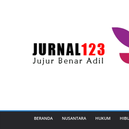
Skip
to
content
BERANDA
NUSANTARA
HUKUM
HIB