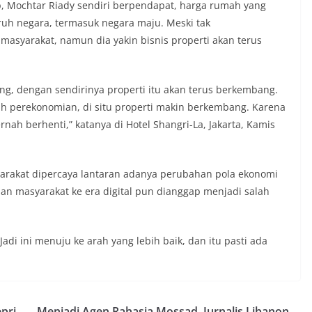
p, Mochtar Riady sendiri berpendapat, harga rumah yang
uruh negara, termasuk negara maju. Meski tak
masyarakat, namun dia yakin bisnis properti akan terus
g, dengan sendirinya properti itu akan terus berkembang.
buh perekonomian, di situ properti makin berkembang. Karena
ah berhenti,” katanya di Hotel Shangri-La, Jakarta, Kamis
arakat dipercaya lantaran adanya perubahan pola ekonomi
an masyarakat ke era digital pun dianggap menjadi salah
adi ini menuju ke arah yang lebih baik, dan itu pasti ada
epri
Menjadi Agen Rahasia Mossad, Jurnalis Libanon