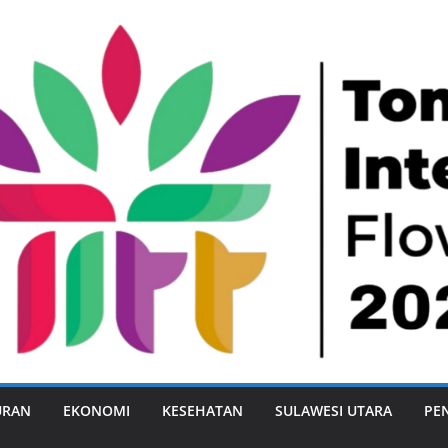
URAN
EKONOMI
KESEHATAN
SULAWESI UTARA
PE