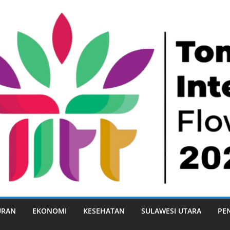
URAN
EKONOMI
KESEHATAN
SULAWESI UTARA
PE