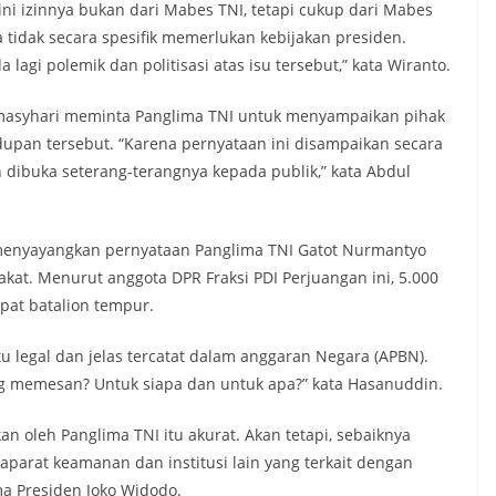
ini izinnya bukan dari Mabes TNI, tetapi cukup dari Mabes
tidak secara spesifik memerlukan kebijakan presiden.
 lagi polemik dan politisasi atas isu tersebut,” kata Wiranto.
Almasyhari meminta Panglima TNI untuk menyampaikan pihak
an tersebut. “Karena pernyataan ini disampaikan secara
n dibuka seterang-terangnya kepada publik,” kata Abdul
 menyayangkan pernyataan Panglima TNI Gatot Nurmantyo
kat. Menurut anggota DPR Fraksi PDI Perjuangan ini, 5.000
pat batalion tempur.
tu legal dan jelas tercatat dalam anggaran Negara (APBN).
yang memesan? Untuk siapa dan untuk apa?” kata Hasanuddin.
an oleh Panglima TNI itu akurat. Akan tetapi, sebaiknya
aparat keamanan dan institusi lain yang terkait dengan
a Presiden Joko Widodo.