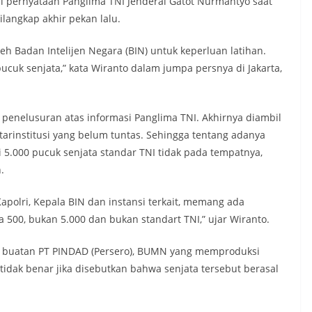
ri pernyataan Panglima TNI Jenderal Gatot Nurmantyo saat
langkap akhir pekan lalu.
eh Badan Intelijen Negara (BIN) untuk keperluan latihan.
ucuk senjata,” kata Wiranto dalam jumpa persnya di Jakarta,
 penelusuran atas informasi Panglima TNI. Akhirnya diambil
arinstitusi yang belum tuntas. Sehingga tentang adanya
li 5.000 pucuk senjata standar TNI tidak pada tempatnya,
.
apolri, Kepala BIN dan instansi terkait, memang ada
 500, bukan 5.000 dan bukan standart TNI,” ujar Wiranto.
 buatan PT PINDAD (Persero), BUMN yang memproduksi
idak benar jika disebutkan bahwa senjata tersebut berasal