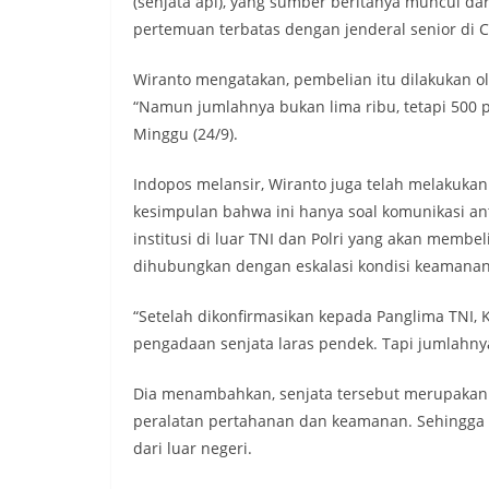
(senjata api), yang sumber beritanya muncul da
pertemuan terbatas dengan jenderal senior di Ci
Wiranto mengatakan, pembelian itu dilakukan ol
“Namun jumlahnya bukan lima ribu, tetapi 500 p
Minggu (24/9).
Indopos melansir, Wiranto juga telah melakukan
kesimpulan bahwa ini hanya soal komunikasi ant
institusi di luar TNI dan Polri yang akan membe
dihubungkan dengan eskalasi kondisi keamanan
“Setelah dikonfirmasikan kepada Panglima TNI, K
pengadaan senjata laras pendek. Tapi jumlahnya
Dia menambahkan, senjata tersebut merupakan
peralatan pertahanan dan keamanan. Sehingga t
dari luar negeri.