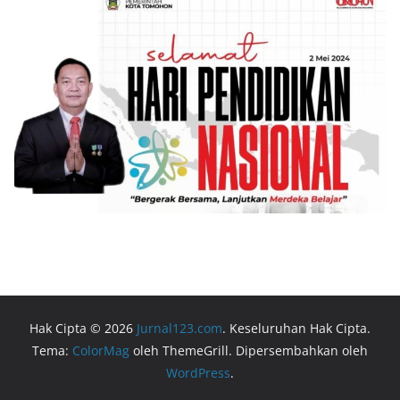
Hak Cipta © 2026
Jurnal123.com
. Keseluruhan Hak Cipta.
Tema:
ColorMag
oleh ThemeGrill. Dipersembahkan oleh
WordPress
.