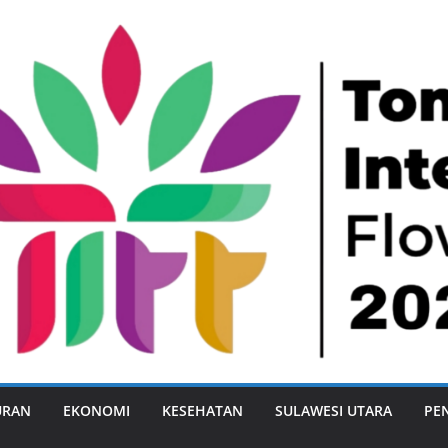
URAN
EKONOMI
KESEHATAN
SULAWESI UTARA
PE