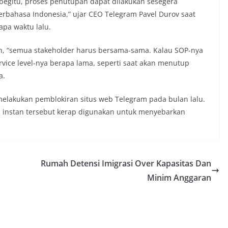
begitu, proses penutupan dapat dilakukan sesegera
rbahasa Indonesia,” ujar CEO Telegram Pavel Durov saat
pa waktu lalu.
, “semua stakeholder harus bersama-sama. Kalau SOP-nya
rvice level-nya berapa lama, seperti saat akan menutup
a.
elakukan pemblokiran situs web Telegram pada bulan lalu.
n instan tersebut kerap digunakan untuk menyebarkan
Rumah Detensi Imigrasi Over Kapasitas Dan
Minim Anggaran