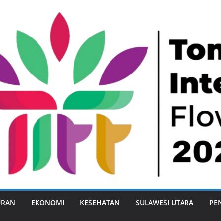
URAN
EKONOMI
KESEHATAN
SULAWESI UTARA
PE