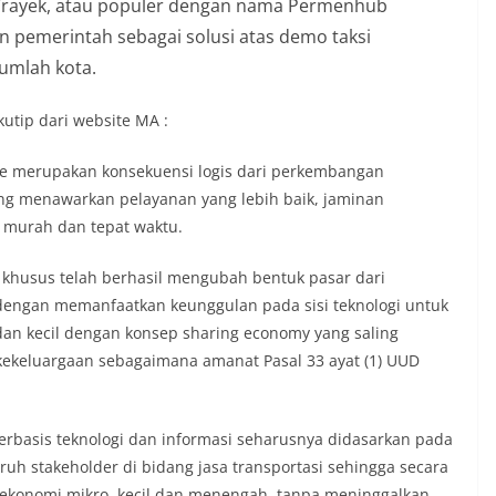
rayek, atau populer dengan nama Permenhub
un pemerintah sebagai solusi atas demo taksi
jumlah kota.
utip dari website MA :
ine merupakan konsekuensi logis dari perkembangan
ang menawarkan pelayanan yang lebih baik, jaminan
 murah dan tepat waktu.
 khusus telah berhasil mengubah bentuk pasar dari
 dengan memanfaatkan keunggulan pada sisi teknologi untuk
an kecil dengan konsep sharing economy yang saling
eluargaan sebagaimana amanat Pasal 33 ayat (1) UUD
berbasis teknologi dan informasi seharusnya didasarkan pada
uh stakeholder di bidang jasa transportasi sehingga secara
onomi mikro, kecil dan menengah, tanpa meninggalkan