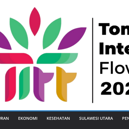
URAN
EKONOMI
KESEHATAN
SULAWESI UTARA
PE