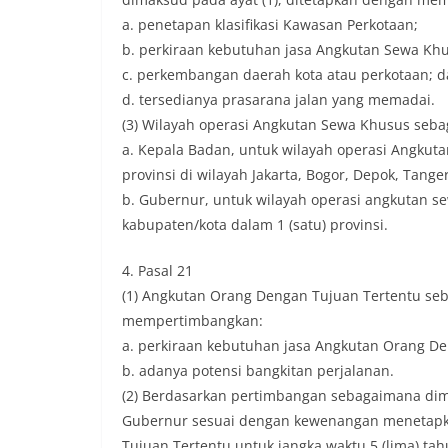
a. penetapan klasifikasi Kawasan Perkotaan;
b. perkiraan kebutuhan jasa Angkutan Sewa Kh
c. perkembangan daerah kota atau perkotaan; 
d. tersedianya prasarana jalan yang memadai.
(3) Wilayah operasi Angkutan Sewa Khusus sebag
a. Kepala Badan, untuk wilayah operasi Angkut
provinsi di wilayah Jakarta, Bogor, Depok, Tange
b. Gubernur, untuk wilayah operasi angkutan se
kabupaten/kota dalam 1 (satu) provinsi.
4. Pasal 21
(1) Angkutan Orang Dengan Tujuan Tertentu se
mempertimbangkan:
a. perkiraan kebutuhan jasa Angkutan Orang De
b. adanya potensi bangkitan perjalanan.
(2) Berdasarkan pertimbangan sebagaimana dimak
Gubernur sesuai dengan kewenangan menetapk
Tujuan Tertentu untuk jangka waktu 5 (lima) tah