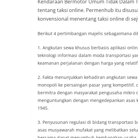
Kendaraan Bermotor Umum Tidak Dalam T
tentang taksi online. Permenhub itu disus
konvensional menentang taksi online di se
Berikut 4 pertimbangan majelis sebagaimana dik
1. Angkutan sewa khusus berbasis aplikasi onl
teknologi informasi dalam moda transportasi y
keamanan perjalanan dengan harga yang relatif
2. Fakta menunjukkan kehadiran angkutan sewa
monopoli ke persaingan pasar yang kompetitif,
bermitra dengan masyarakat pengusaha mikro d
menguntungkan dengan mengedepankan asas kek
1945.
3. Penyusunan regulasi di bidang transportasi 
asas musyawarah mufakat yang melibatkan selur
bersama dapat menumbuh-kembangkan usaha ek