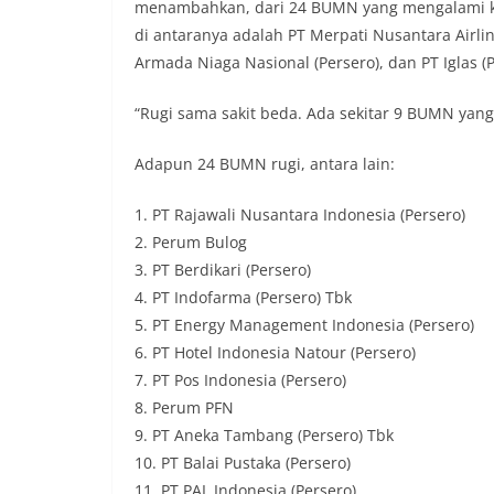
menambahkan, dari 24 BUMN yang mengalami ker
di antaranya adalah PT Merpati Nusantara Airlin
Armada Niaga Nasional (Persero), dan PT Iglas (P
“Rugi sama sakit beda. Ada sekitar 9 BUMN yang s
Adapun 24 BUMN rugi, antara lain:
1. PT Rajawali Nusantara Indonesia (Persero)
2. Perum Bulog
3. PT Berdikari (Persero)
4. PT Indofarma (Persero) Tbk
5. PT Energy Management Indonesia (Persero)
6. PT Hotel Indonesia Natour (Persero)
7. PT Pos Indonesia (Persero)
8. Perum PFN
9. PT Aneka Tambang (Persero) Tbk
10. PT Balai Pustaka (Persero)
11. PT PAL Indonesia (Persero)