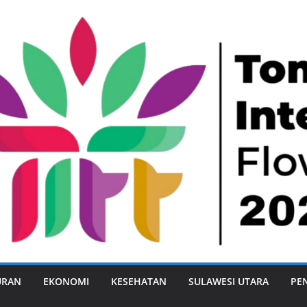
URAN
EKONOMI
KESEHATAN
SULAWESI UTARA
PE