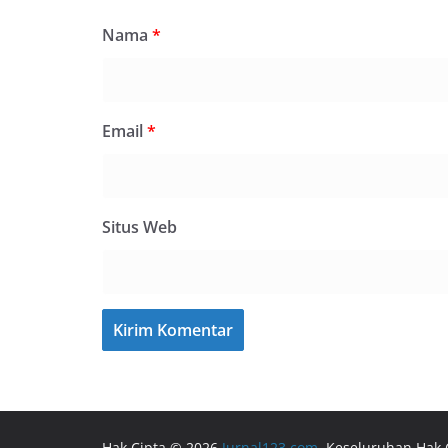
Nama
*
Email
*
Situs Web
Hak Cipta © 2026
Jurnal123.com
. Keseluruhan Hak 