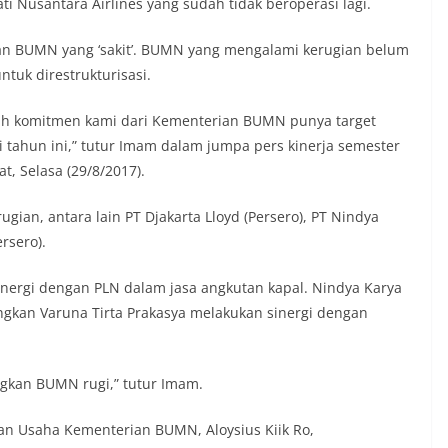
 Nusantara Airlines yang sudah tidak beroperasi lagi.
 BUMN yang ‘sakit’. BUMN yang mengalami kerugian belum
tuk direstrukturisasi.
sih komitmen kami dari Kementerian BUMN punya target
i tahun ini,” tutur Imam dalam jumpa pers kinerja semester
, Selasa (29/8/2017).
gian, antara lain PT Djakarta Lloyd (Persero), PT Nindya
rsero).
sinergi dengan PLN dalam jasa angkutan kapal. Nindya Karya
gkan Varuna Tirta Prakasya melakukan sinergi dengan
ngkan BUMN rugi,” tutur Imam.
an Usaha Kementerian BUMN, Aloysius Kiik Ro,