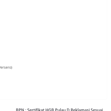
ersero)
BPN : Sertifikat HGB Pulau D Reklamasi Sesuai