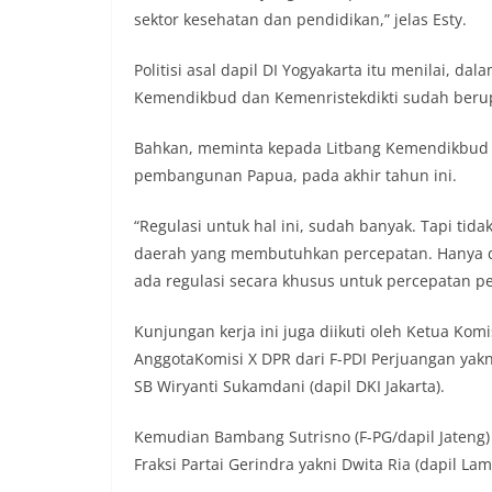
sektor kesehatan dan pendidikan,” jelas Esty.
Politisi asal dapil DI Yogyakarta itu menilai, d
Kemendikbud dan Kemenristekdikti sudah beru
Bahkan, meminta kepada Litbang Kemendikbud u
pembangunan Papua, pada akhir tahun ini.
“Regulasi untuk hal ini, sudah banyak. Tapi ti
daerah yang membutuhkan percepatan. Hanya di
ada regulasi secara khusus untuk percepatan p
Kunjungan kerja ini juga diikuti oleh Ketua Kom
AnggotaKomisi X DPR dari F-PDI Perjuangan yakn
SB Wiryanti Sukamdani (dapil DKI Jakarta).
Kemudian Bambang Sutrisno (F-PG/dapil Jateng) 
Fraksi Partai Gerindra yakni Dwita Ria (dapil La