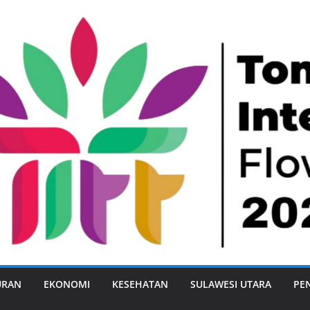
URAN
EKONOMI
KESEHATAN
SULAWESI UTARA
PE