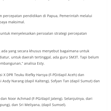
alam percepatan pendidikan di Papua, Pemerintah melalui
paya maksimal.
ntuk menyelesaikan persoalan strategi percepatan
dak ada yang secara khusus menyebut bagaimana untuk
atur, untuk daerah tertinggal, ada guru SM3T. Tapi belum
embangunan,” analisa Esty.
isi X DPR Teuku Riefky Harsya (F-PD/dapil Aceh) dan
i Asdy Narang (dapil Kalteng), Sofyan Tan (dapil Sumut) dan
dan Noor Achmad (F-PG/dapil Jateng). Selanjutnya, dari
mpung), dan Sri Meliyana, (dapil Sumsel).