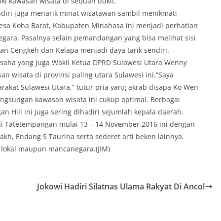
ki kawasan wisata di sebuah bukit.
diri juga menarik minat wisatawan sambil menikmati
esa Koha Barat, Kabupaten Minahasa ini menjadi perhatian
ara. Pasalnya selain pemandangan yang bisa melihat sisi
 Cengkeh dan Kelapa menjadi daya tarik sendiri.
saha yang juga Wakil Ketua DPRD Sulawesi Utara Wenny
wisata di provinsi paling utara Sulawesi ini.”Saya
kat Sulawesi Utara,” tutur pria yang akrab disapa Ko Wen
angsungan kawasan wisata ini cukup optimal. Berbagai
n Hill ini juga sering dihadiri sejumlah kepala daerah.
 di Tatetempangan mulai 13 – 14 November 2016 ini dengan
kh, Endang S Taurina serta sederet arti beken lainnya.
 lokal maupun mancanegara.(JIM)
Jokowi Hadiri Silatnas Ulama Rakyat Di Ancol