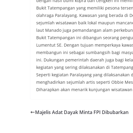
dengan hasil bumi kopra dan cengkeh ini memili
Bukit Tatempangan yang memiliki pesona tersen
olahraga Paralayang. Kawasan yang berada di D
sejumlah wisatawan baik lokal maupun mancaneg
laut Manado juga pemandangan alam perkebunan
Bukit Tatempangan ini dibangun seorang pengu
Lumentut SE. Dengan tujuan memperkaya kawasan 
membangun ini sebagai sumbangsih bagi masyara
ini. Dukungan pemerintah daerah juga bagi kel
kegiatan yang sering dilaksanakan di Tatempanga
Seperti kegiatan Paralayang yang dilaksanakan
menghadirkan sejumlah artis seperti Obbie Mesa
Diharapkan akan menarik kunjungan wisatawan
Majelis Adat Dayak Minta FPI Dibubarkan