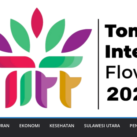
URAN
EKONOMI
KESEHATAN
SULAWESI UTARA
PE