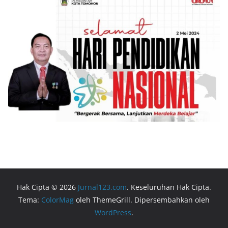
Hak Cipta © 2026
Jurnal123.com
. Keseluruhan Hak Cipta.
Tema:
ColorMag
oleh ThemeGrill. Dipersembahkan oleh
WordPress
.