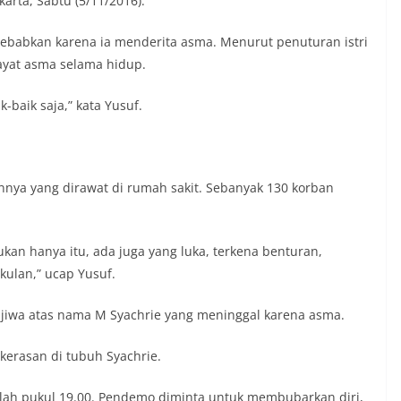
arta, Sabtu (5/11/2016).
ebabkan karena ia menderita asma. Menurut penuturan istri
wayat asma selama hidup.
-baik saja,” kata Yusuf.
ainnya yang dirawat di rumah sakit. Sebanyak 130 korban
kan hanya itu, ada juga yang luka, terkena benturan,
kulan,” ucap Yusuf.
 jiwa atas nama M Syachrie yang meninggal karena asma.
kerasan di tubuh Syachrie.
telah pukul 19.00. Pendemo diminta untuk membubarkan diri,