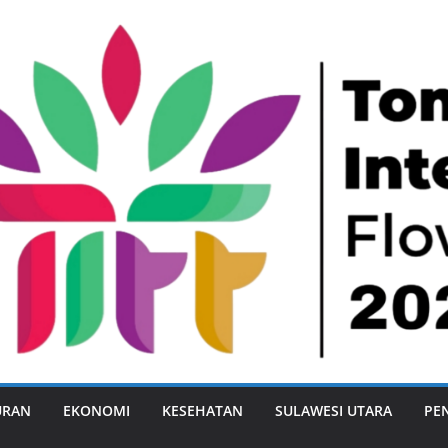
URAN
EKONOMI
KESEHATAN
SULAWESI UTARA
PE