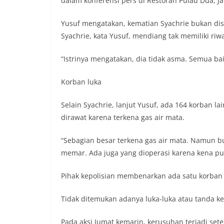
dalam konferensi pers di Restoran Pulau Dua, Jak
Yusuf mengatakan, kematian Syachrie bukan dis
Syachrie, kata Yusuf, mendiang tak memiliki ri
“Istrinya mengatakan, dia tidak asma. Semua baik
Korban luka
Selain Syachrie, lanjut Yusuf, ada 164 korban l
dirawat karena terkena gas air mata.
“Sebagian besar terkena gas air mata. Namun bu
memar. Ada juga yang dioperasi karena kena pu
Pihak kepolisian membenarkan ada satu korban
Tidak ditemukan adanya luka-luka atau tanda ke
Pada aksi Jumat kemarin, kerusuhan terjadi se