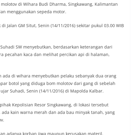
 molotov di Wihara Budi Dharma, Singkawang, Kalimantan
l dan menggunakan sepeda motor.
k di Jalan GM Situt, Senin (14/11/2016) sekitar pukul 03.00 WIB
 Suhadi SW menyebutkan, berdasarkan keterangan dari
a pecahan kaca dan melihat percikan api di halaman,
n ada di wihara menyebutkan pelaku sebanyak dua orang
r botol yang diduga bom molotov dari gang di sebelah
 ujar Suhadi, Senin (14/11/2016) di Mapolda Kalbar.
pihak Kepolisian Resor Singkawang, di lokasi tersebut
, ada kain warna merah dan ada bau minyak tanah, yang
v.
kan adanya korban jiwa maupun kerusakan materil.