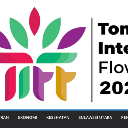
URAN
EKONOMI
KESEHATAN
SULAWESI UTARA
PE