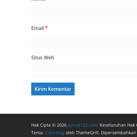
Email
*
Situs Web
Hak Cipta © 2026
Jurnal123.com
. Keseluruhan Hak 
Tema:
ColorMag
oleh ThemeGrill. Dipersembahkan