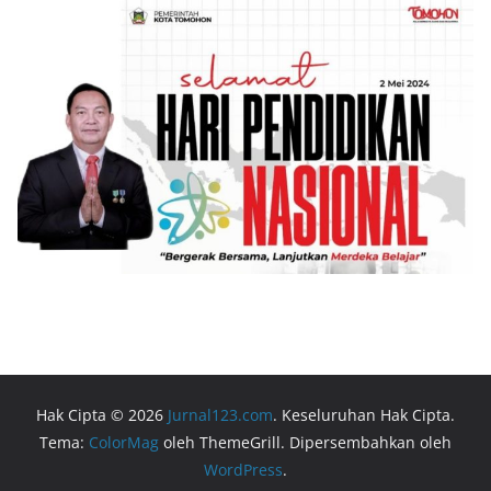
Hak Cipta © 2026
Jurnal123.com
. Keseluruhan Hak Cipta.
Tema:
ColorMag
oleh ThemeGrill. Dipersembahkan oleh
WordPress
.