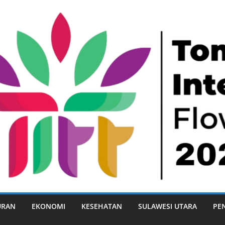
URAN
EKONOMI
KESEHATAN
SULAWESI UTARA
PE