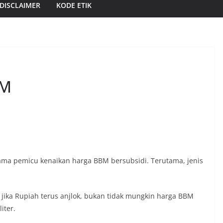
DISCLAIMER
KODE ETIK
BM
tama pemicu kenaikan harga BBM bersubsidi. Terutama, jenis
ika Rupiah terus anjlok, bukan tidak mungkin harga BBM
iter.