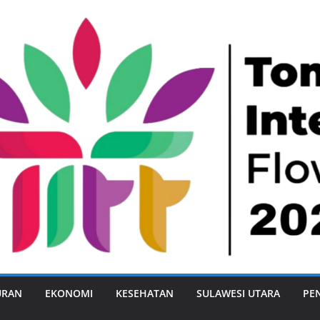
URAN
EKONOMI
KESEHATAN
SULAWESI UTARA
PE