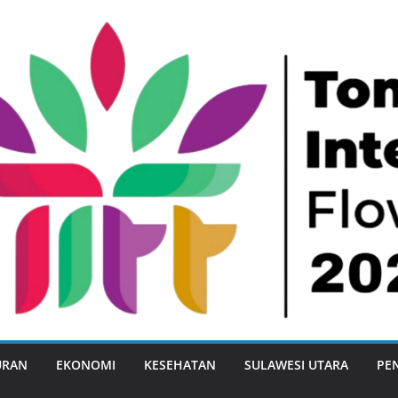
URAN
EKONOMI
KESEHATAN
SULAWESI UTARA
PE