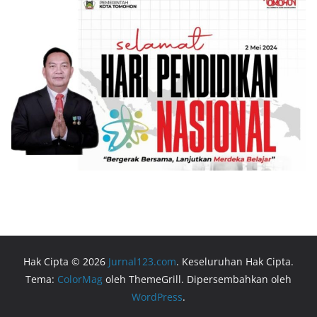
Hak Cipta © 2026
Jurnal123.com
. Keseluruhan Hak Cipta.
Tema:
ColorMag
oleh ThemeGrill. Dipersembahkan oleh
WordPress
.