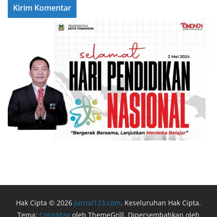
Hak Cipta © 2026
Jurnal123.com
. Keseluruhan Hak Cipta.
Tema:
ColorMag
oleh ThemeGrill. Dipersembahkan oleh