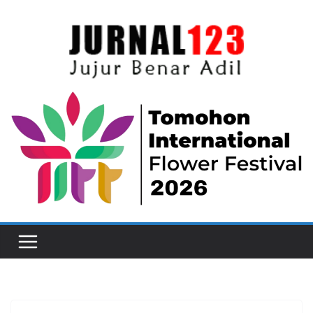
Skip
to
content