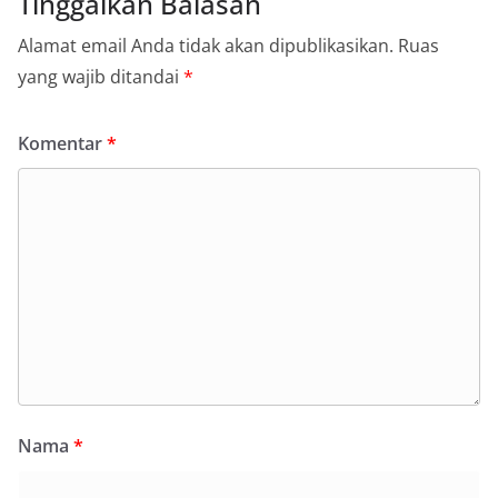
Tinggalkan Balasan
Alamat email Anda tidak akan dipublikasikan.
Ruas
yang wajib ditandai
*
Komentar
*
Nama
*