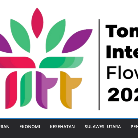
URAN
EKONOMI
KESEHATAN
SULAWESI UTARA
PE