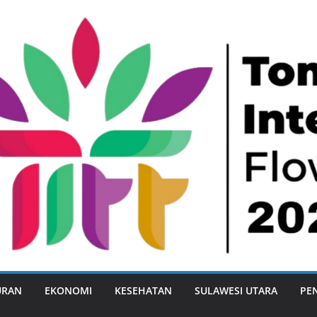
URAN
EKONOMI
KESEHATAN
SULAWESI UTARA
PE