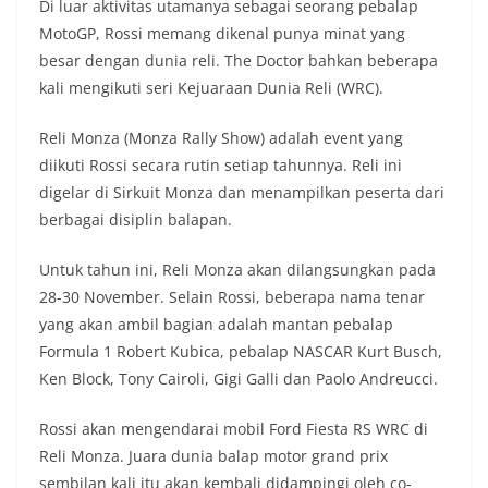
Di luar aktivitas utamanya sebagai seorang pebalap
MotoGP, Rossi memang dikenal punya minat yang
besar dengan dunia reli. The Doctor bahkan beberapa
kali mengikuti seri Kejuaraan Dunia Reli (WRC).
Reli Monza (Monza Rally Show) adalah event yang
diikuti Rossi secara rutin setiap tahunnya. Reli ini
digelar di Sirkuit Monza dan menampilkan peserta dari
berbagai disiplin balapan.
Untuk tahun ini, Reli Monza akan dilangsungkan pada
28-30 November. Selain Rossi, beberapa nama tenar
yang akan ambil bagian adalah mantan pebalap
Formula 1 Robert Kubica, pebalap NASCAR Kurt Busch,
Ken Block, Tony Cairoli, Gigi Galli dan Paolo Andreucci.
Rossi akan mengendarai mobil Ford Fiesta RS WRC di
Reli Monza. Juara dunia balap motor grand prix
sembilan kali itu akan kembali didampingi oleh co-