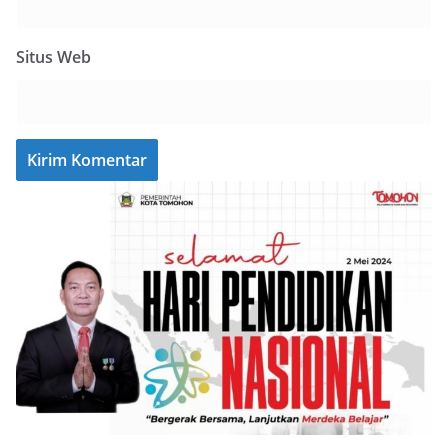
Situs Web