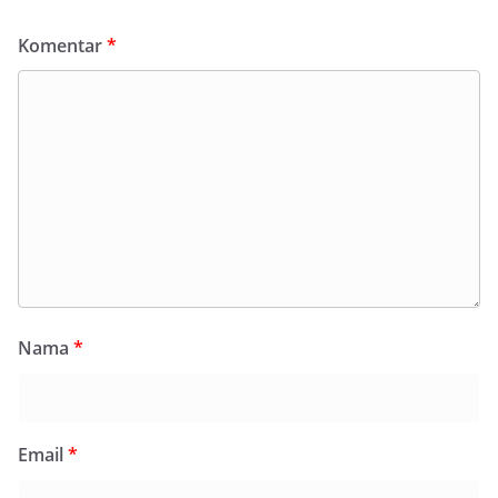
Komentar
*
Nama
*
Email
*