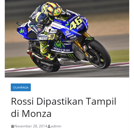
OLAHRAGA
Rossi Dipastikan Tampil
di Monza
November 28, 2014
admin