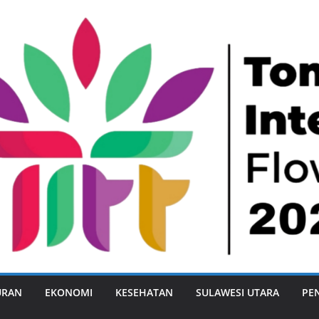
URAN
EKONOMI
KESEHATAN
SULAWESI UTARA
PE