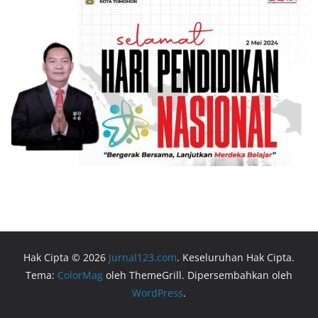
Hak Cipta © 2026
Jurnal123.com
. Keseluruhan Hak Cipta.
Tema:
ColorMag
oleh ThemeGrill. Dipersembahkan oleh
WordPress
.