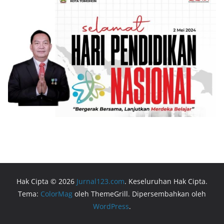
Hak Cipta © 2026
Jurnal123.com
. Keseluruhan Hak Cipta.
Tema:
ColorMag
oleh ThemeGrill. Dipersembahkan oleh
WordPress
.