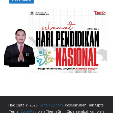
Hak Cipta © 2026
Jurnal123.com
. Keseluruhan Hak Cipta.
Tema:
ColorMag
oleh ThemeGrill. Dipersembahkan oleh