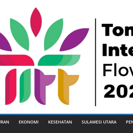
URAN
EKONOMI
KESEHATAN
SULAWESI UTARA
PE