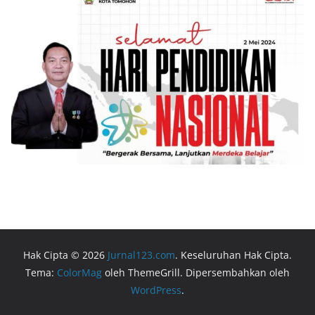
Hak Cipta © 2026
Jurnal123.com
. Keseluruhan Hak Cipta.
Tema:
ColorMag
oleh ThemeGrill. Dipersembahkan oleh
WordPress
.