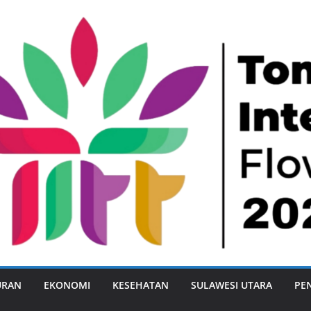
URAN
EKONOMI
KESEHATAN
SULAWESI UTARA
PE