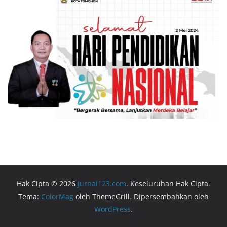
Hak Cipta © 2026
Jurnal123.com
. Keseluruhan Hak Cipta.
Tema:
ColorMag
oleh ThemeGrill. Dipersembahkan oleh
WordPress
.