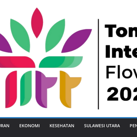
URAN
EKONOMI
KESEHATAN
SULAWESI UTARA
PE