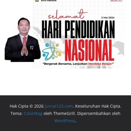
Hak Cipta © 2026
Jurnal123.com
. Keseluruhan Hak Cipta.
Tema:
ColorMag
oleh ThemeGrill. Dipersembahkan oleh
WordPress
.