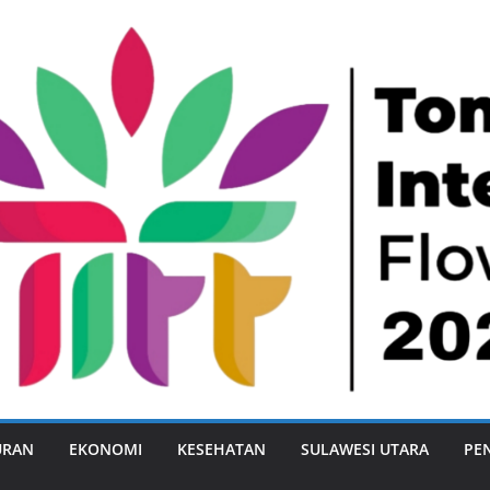
URAN
EKONOMI
KESEHATAN
SULAWESI UTARA
PE