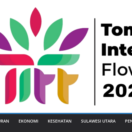
URAN
EKONOMI
KESEHATAN
SULAWESI UTARA
PE