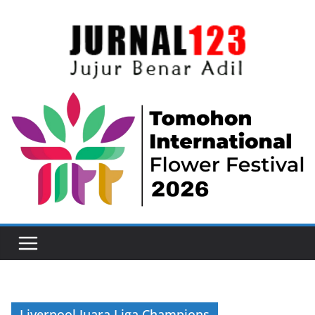
Skip
to
content
Liverpool Juara Liga Champions