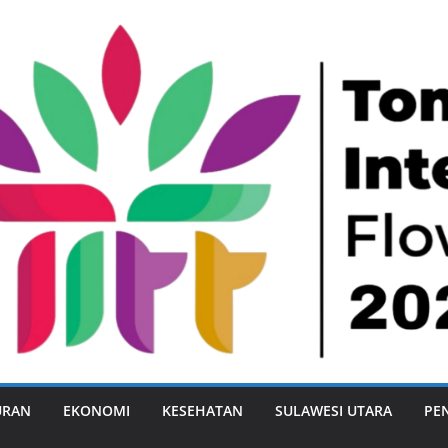
URAN
EKONOMI
KESEHATAN
SULAWESI UTARA
PE