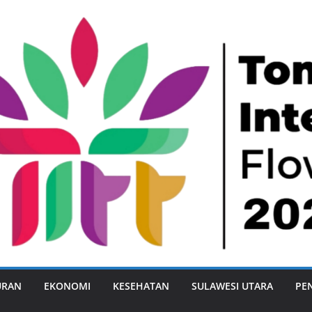
URAN
EKONOMI
KESEHATAN
SULAWESI UTARA
PE