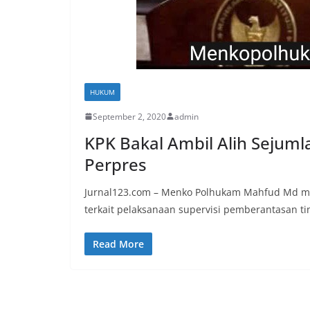
HUKUM
September 2, 2020
admin
KPK Bakal Ambil Alih Sejuml
Perpres
Jurnal123.com – Menko Polhukam Mahfud Md me
terkait pelaksanaan supervisi pemberantasan ti
Read More