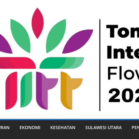
URAN
EKONOMI
KESEHATAN
SULAWESI UTARA
PE