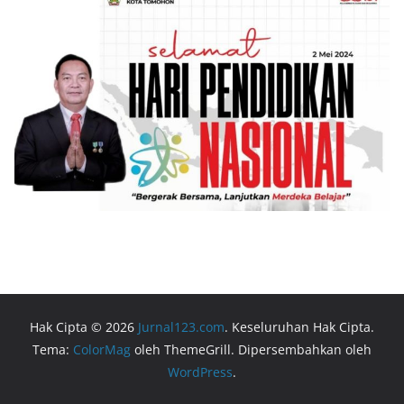
Hak Cipta © 2026
Jurnal123.com
. Keseluruhan Hak Cipta.
Tema:
ColorMag
oleh ThemeGrill. Dipersembahkan oleh
WordPress
.